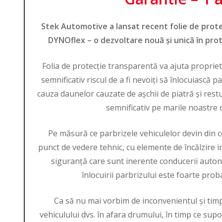
Stek Automotive a lansat recent folie de prote
DYNOflex
– o dezvoltare nouă și unică în prot
Folia de protecție transparentă va ajuta propriet
semnificativ riscul de a fi nevoiți să înlocuiască p
cauza daunelor cauzate de așchii de piatră și rest
semnificativ pe marile noastre 
Pe măsură ce parbrizele vehiculelor devin din c
punct de vedere tehnic, cu elemente de încălzire in
siguranță care sunt inerente conducerii autono
înlocuirii parbrizului este foarte prob
Ca să nu mai vorbim de inconvenientul și tim
vehiculului dvs. în afara drumului, în timp ce sup