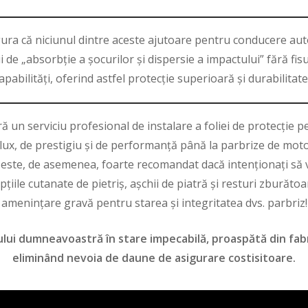
gura că niciunul dintre aceste ajutoare pentru conducere auto
de „absorbție a șocurilor și dispersie a impactului” fără fisu
apabilități, oferind astfel protecție superioară și durabilitat
ră un serviciu profesional de instalare a foliei de protecție
 lux, de prestigiu și de performanță până la parbrize de moto
ex este, de asemenea, foarte recomandat dacă intenționați să vă
țiile cutanate de pietriș, așchii de piatră și resturi zburătoa
amenințare gravă pentru starea și integritatea dvs. parbriz!
ui dumneavoastră în stare impecabilă, proaspătă din fabri
eliminând nevoia de daune de asigurare costisitoare.