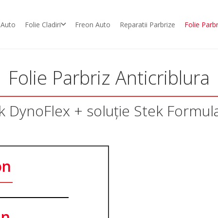
 Auto
Folie Cladiri
Freon Auto
Reparatii Parbrize
Folie Parbr
Folie Parbriz Anticriblura
ek DynoFlex + soluție Stek Formul
on
an