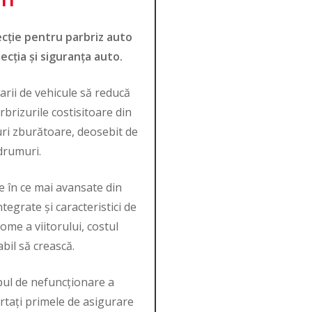
cție pentru parbriz auto
ecția și siguranța auto.
arii de vehicule să reducă
arbrizurile costisitoare din
uri zburătoare, deosebit de
drumuri.
e în ce mai avansate din
tegrate și caracteristici de
me a viitorului, costul
abil să crească.
pul de nefuncționare a
ortați primele de asigurare