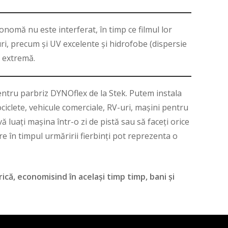
nomă nu este interferat, în timp ce filmul lor
ri, precum și UV excelente și hidrofobe (dispersie
e extremă.
 pentru parbriz DYNOflex de la Stek. Putem instala
ciclete, vehicule comerciale, RV-uri, mașini pentru
 luați mașina într-o zi de pistă sau să faceți orice
re în timpul urmăririi fierbinți pot reprezenta o
că, economisind în același timp timp, bani și