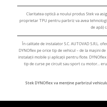
Claritatea optică a noului produs Stek va asi
proprietar TPU pentru parbriz va avea tehnologii 
de apă) c
În calitate de instalator S.C. AUTOVAD S.R.L. ofe
DYNOflex pe orice tip de vehicul – de la mașini de
instalații mobile și aplicații pentru flote. DYNOfl
tip de curse pe circuit sau sport cu motor… erup
Stek DYNOflex va menține parbrizul vehiculul